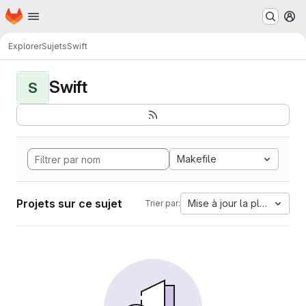
Page d'accueil
Passer au contenu principal
M
Explorer
Sujets
Swift
Swift
S
Makefile
Projets sur ce sujet
Mise à jour la plus ancien
Trier par: