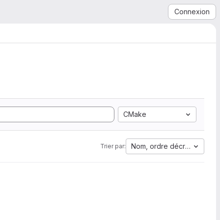
Connexion
CMake
Nom, ordre décroissant
Trier par: