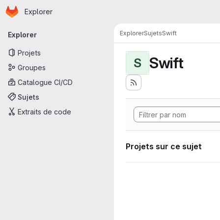
Page d'accueil
Passer au contenu principal
Explorer
Navigation principale
Explorer
Sujets
Swift
Explorer
Projets
Swift
S
Groupes
Catalogue CI/CD
Sujets
Extraits de code
Projets sur ce sujet