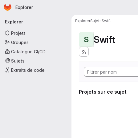
Page d'accueil
Passer au contenu principal
Explorer
Navigation principale
Explorer
Sujets
Swift
Explorer
Projets
Swift
S
Groupes
Catalogue CI/CD
Sujets
Extraits de code
Projets sur ce sujet