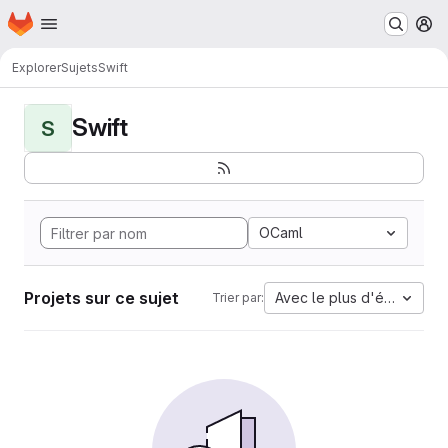
Page d'accueil
Passer au contenu principal
M
Explorer
Sujets
Swift
Swift
S
OCaml
Projets sur ce sujet
Avec le plus d'étoiles
Trier par: