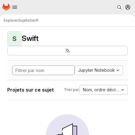
Page d'accueil
Passer au contenu principal
M
Explorer
Sujets
Swift
Swift
S
Jupyter Notebook
Projets sur ce sujet
Nom, ordre décroissant
Trier par: