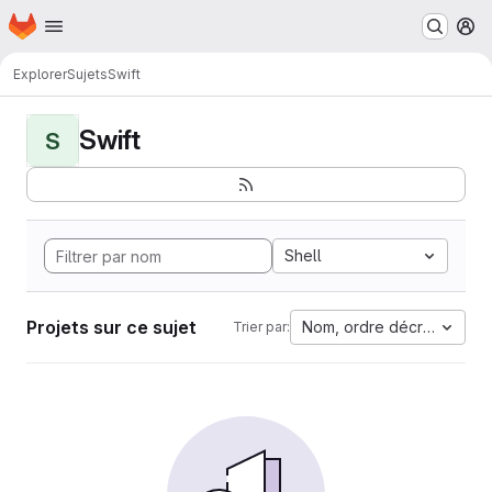
Page d'accueil
Passer au contenu principal
M
Explorer
Sujets
Swift
Swift
S
Shell
Projets sur ce sujet
Nom, ordre décroissant
Trier par: