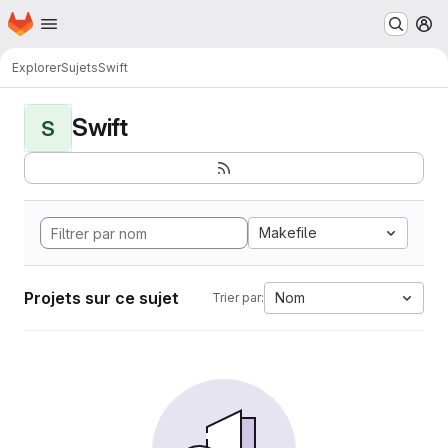
Page d'accueil
Passer au contenu principal
M
Explorer
Sujets
Swift
Swift
S
Makefile
Projets sur ce sujet
Nom
Trier par: