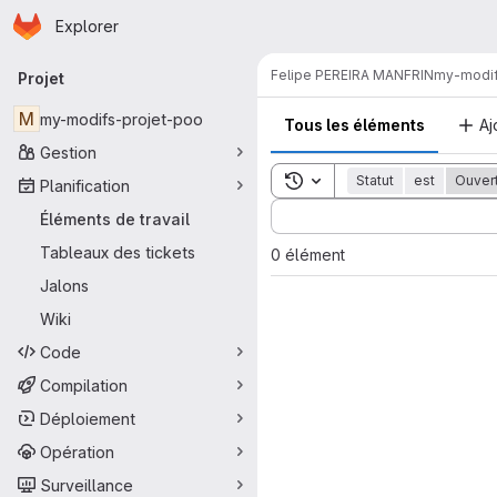
Page d'accueil
Passer au contenu principal
Explorer
Navigation principale
Felipe PEREIRA MANFRIN
my-modif
Projet
M
my-modifs-projet-poo
Tous les éléments
Aj
Gestion
Toggle search history
Statut
est
Ouver
Planification
Sort by:
Éléments de travail
Tableaux des tickets
0 élément
Jalons
Wiki
Code
Compilation
Déploiement
Opération
Surveillance