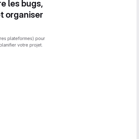
re les bugs,
et organiser
utres plateformes) pour
anifier votre projet.