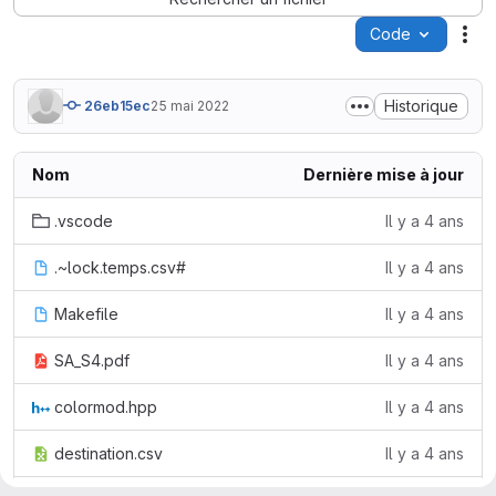
Code
Act
Historique
26eb15ec
25 mai 2022
Nom
Dernière mise à jour
.vscode
Il y a 4 ans
.~lock.temps.csv#
Il y a 4 ans
Makefile
Il y a 4 ans
SA_S4.pdf
Il y a 4 ans
colormod.hpp
Il y a 4 ans
destination.csv
Il y a 4 ans