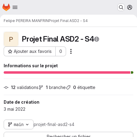
Page d'accueil
Passer au contenu principal
M
Felipe PEREIRA MANFRIN
Projet Final ASD2 - S4
Projet Final ASD2 - S4
P
Ajouter aux favoris
0
Actions
ID du projet : 1370
Informations sur le projet
12
 validations
1
 branche
0
 étiquette
Date de création
3 mai 2022
main
projet-final-asd2-s4
Rechercher un fichier