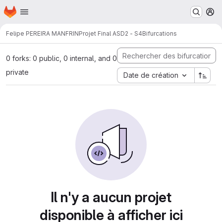
Page d'accueil
Passer au contenu principal
M
Felipe PEREIRA MANFRIN
Projet Final ASD2 - S4
Bifurcations
0 forks: 0 public, 0 internal, and 0
private
Date de création
Il n'y a aucun projet
disponible à afficher ici