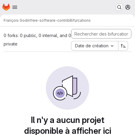
Page d'accueil
Passer au contenu principal
M
François Godin
free-software-contrib
Bifurcations
0 forks: 0 public, 0 internal, and 0
private
Date de création
Il n'y a aucun projet
disponible à afficher ici