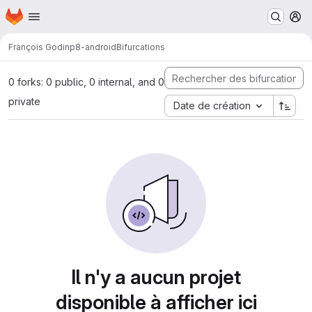
Page d'accueil
Passer au contenu principal
M
François Godin
p8-android
Bifurcations
0 forks: 0 public, 0 internal, and 0
private
Date de création
Il n'y a aucun projet
disponible à afficher ici