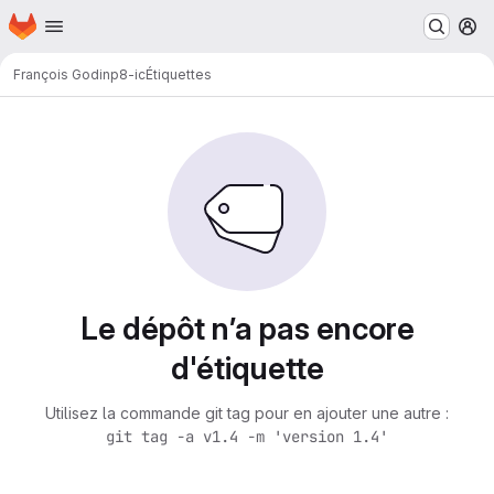
Page d'accueil
Passer au contenu principal
M
François Godin
p8-ic
Étiquettes
Le dépôt n’a pas encore
d'étiquette
Utilisez la commande git tag pour en ajouter une autre :
git tag -a v1.4 -m 'version 1.4'