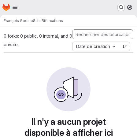
Page d'accueil
Passer au contenu principal
M
François Godin
p8-tal
Bifurcations
0 forks: 0 public, 0 internal, and 0
private
Date de création
Il n'y a aucun projet
disponible à afficher ici