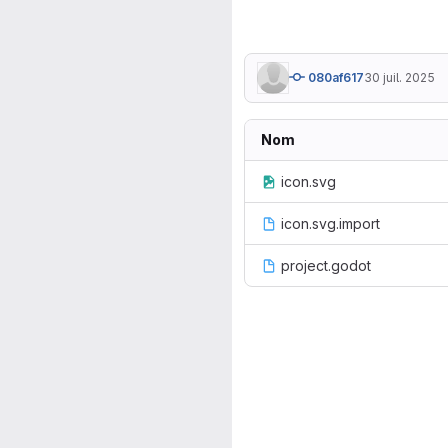
080af617
30 juil. 2025
Nom
icon.svg
icon.svg.import
project.godot