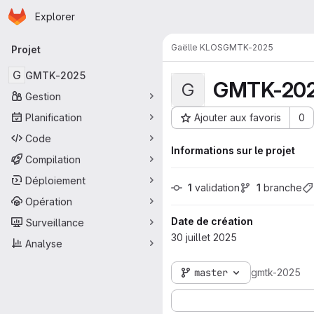
Page d'accueil
Passer au contenu principal
Explorer
Navigation principale
Gaëlle KLOS
GMTK-2025
Projet
G
GMTK-2025
GMTK-20
G
Gestion
Planification
Ajouter aux favoris
0
ID du projet : 2379
Code
Informations sur le projet
Compilation
Déploiement
1
 validation
1
 branche
Opération
Date de création
Surveillance
30 juillet 2025
Analyse
master
gmtk-2025