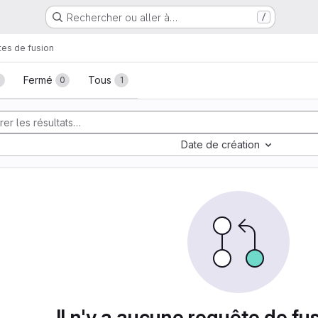
Rechercher ou aller à…
/
es de fusion
fusion
Fermé
Tous
0
1
Date de création
Il n'y a aucune requête de fu