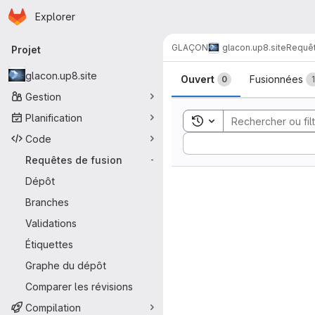
Page d'accueil
Passer au contenu principal
Explorer
Navigation principale
GLAÇON
glacon.up8.site
Requêt
Projet
Requêtes de 
glacon.up8.site
Ouvert
Fusionnées
0
1
Gestion
Planification
Toggle search history
Code
Sort by:
Requêtes de fusion
-
Dépôt
Branches
Validations
Étiquettes
Graphe du dépôt
Comparer les révisions
Compilation