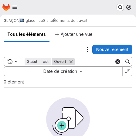
Page d'accueil
Passer au contenu principal
M
GLAÇON
glacon.up8.site
Éléments de travail
Tous les éléments
Ajouter une vue
Nouvel élément
Actions
Toggle search history
Statut
est
Ouvert
Sort by:
Date de création
0 élément