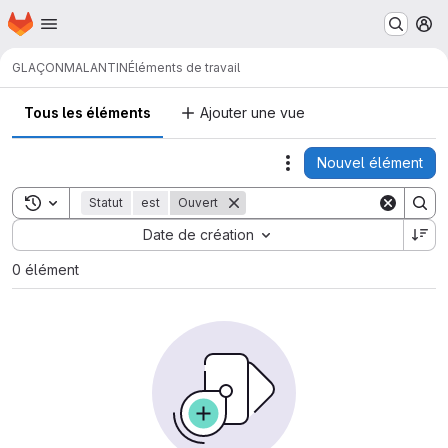
Page d'accueil
Passer au contenu principal
M
GLAÇON
MALANTIN
Éléments de travail
Tous les éléments
Ajouter une vue
Nouvel élément
Actions
Toggle search history
Statut
est
Ouvert
Sort by:
Date de création
0 élément