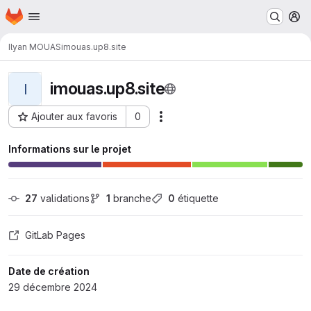
Page d'accueil
Passer au contenu principal
M
Ilyan MOUAS
imouas.up8.site
imouas.up8.site
I
Ajouter aux favoris
0
Actions
ID du projet : 2124
Informations sur le projet
27
 validations
1
 branche
0
 étiquette
GitLab Pages
Date de création
29 décembre 2024