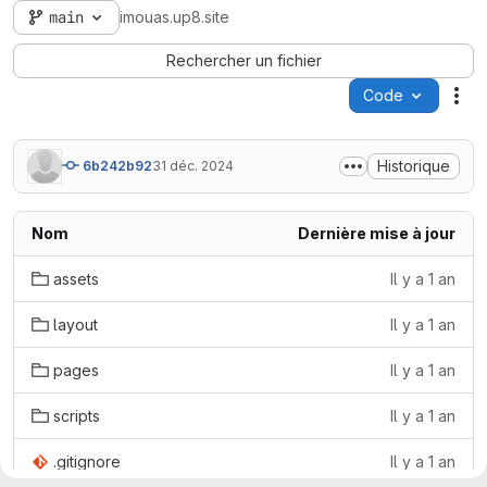
main
imouas.up8.site
Rechercher un fichier
Code
Act
Historique
6b242b92
31 déc. 2024
Nom
Dernière mise à jour
assets
Il y a 1 an
layout
Il y a 1 an
pages
Il y a 1 an
scripts
Il y a 1 an
.gitignore
Il y a 1 an