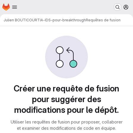
Page d'accueil
Passer au contenu principal
M
Julien BOUTICOURT
IA-IDS-pour-breakthrough
Requêtes de fusion
Requêtes de fusion
Créer une requête de fusion
pour suggérer des
modifications pour le dépôt.
Utiliser les requêtes de fusion pour proposer, collaborer
et examiner des modifications de code en équipe.