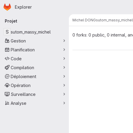
Page d'accueil
Passer au contenu principal
Explorer
Navigation principale
Michel DONG
sutom_massy_michel
Projet
S
sutom_massy_michel
0 forks: 0 public, 0 internal, a
Gestion
Planification
Code
Compilation
Déploiement
Opération
Surveillance
Analyse