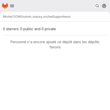
Page d'accueil
Passer au contenu principal
M
Michel DONG
sutom_massy_michel
Supporteurs
0 starrers: 0 public and 0 private
Personne n'a encore ajouté ce dépôt dans les dépôts
favoris