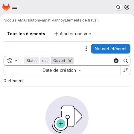
Page d'accueil
Passer au contenu principal
M
Nicolas AMATI
sutom-amati-lannoy
Éléments de travail
Tous les éléments
Ajouter une vue
Nouvel élément
Actions
Toggle search history
Statut
est
Ouvert
Sort by:
Date de création
0 élément