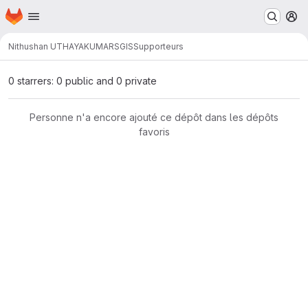
Page d'accueil
Passer au contenu principal
M
Nithushan UTHAYAKUMAR
SGIS
Supporteurs
0 starrers: 0 public and 0 private
Personne n'a encore ajouté ce dépôt dans les dépôts
favoris