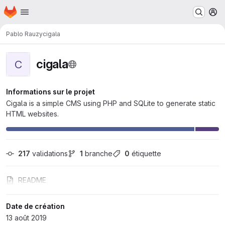
Page d'accueil
Passer au contenu principal
M
Pablo Rauzy
cigala
cigala
C
Informations sur le projet
Cigala is a simple CMS using PHP and SQLite to generate static
HTML websites.
217
 validations
1
 branche
0
 étiquette
README
Date de création
13 août 2019