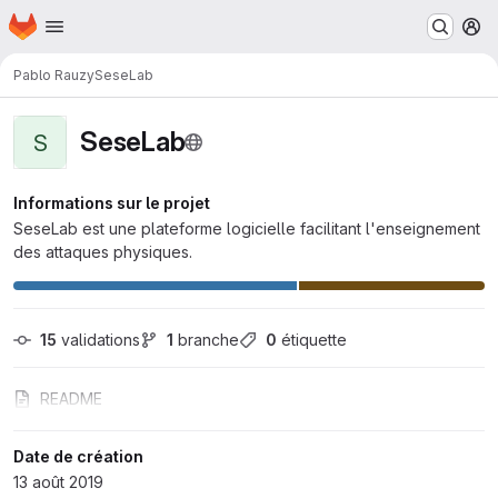
Page d'accueil
Passer au contenu principal
M
Pablo Rauzy
SeseLab
SeseLab
S
Informations sur le projet
SeseLab est une plateforme logicielle facilitant l'enseignement
des attaques physiques.
15
 validations
1
 branche
0
 étiquette
README
Date de création
13 août 2019