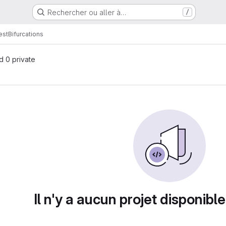
Rechercher ou aller à…
/
est
Bifurcations
nd 0 private
Il n'y a aucun projet disponible 