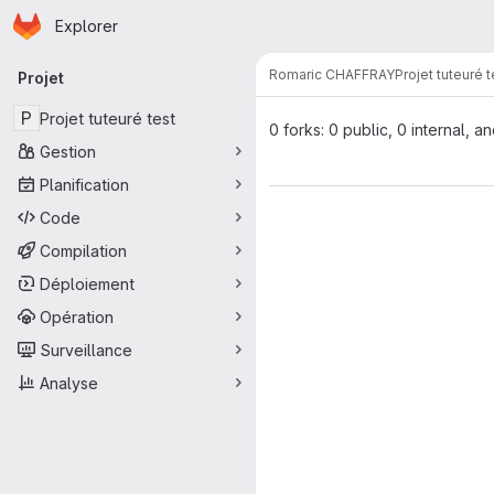
Page d'accueil
Passer au contenu principal
Explorer
Navigation principale
Romaric CHAFFRAY
Projet tuteuré t
Projet
P
Projet tuteuré test
0 forks: 0 public, 0 internal, a
Gestion
Planification
Code
Compilation
Déploiement
Opération
Surveillance
Analyse