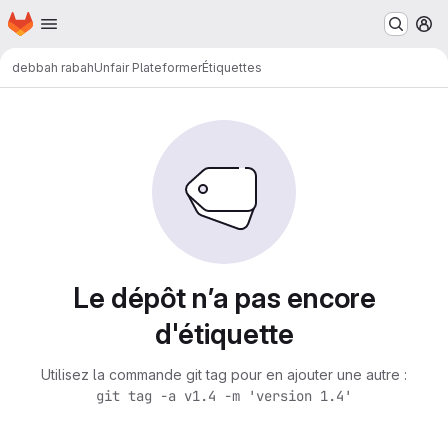
Page d'accueil
Passer au contenu principal
M
debbah rabah
Unfair Plateformer
Étiquettes
Le dépôt n’a pas encore
d'étiquette
Utilisez la commande git tag pour en ajouter une autre :
git tag -a v1.4 -m 'version 1.4'