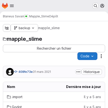
Page d'accueil
Passer au contenu principal
M
Blaneus Savain
Mapple_Slime
Dépôt
backup
mapple_slime
mapple_slime
Rechercher un fichier
Code
Act
Historique
408fe73e
31 mars 2021
Nom
Dernière mise à jour
.import
Il y a 5 ans
Godot
Il y a 5 ans