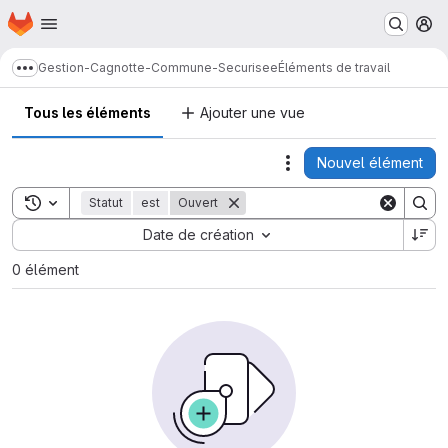
Page d'accueil
Passer au contenu principal
M
Gestion-Cagnotte-Commune-Securisee
Éléments de travail
Afficher davantage de fils d'Ariane
Tous les éléments
Ajouter une vue
Nouvel élément
Actions
Toggle search history
Statut
est
Ouvert
Sort by:
Date de création
0 élément