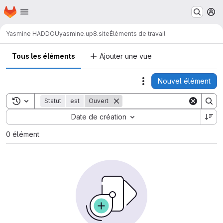
Page d'accueil
Passer au contenu principal
M
Yasmine HADDOU
yasmine.up8.site
Éléments de travail
Tous les éléments
Ajouter une vue
Nouvel élément
Actions
Toggle search history
Statut
est
Ouvert
Sort by:
Date de création
0 élément