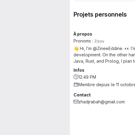
Projets personnels
À propos
Pronoms :
Zizou
👋 Hi, I’m @ZineeEddine. 👀 I’m
development. On the other hand
Java, Rust, and Prolog, I plan 
Infos
12:49 PM
Membre depuis le 11 octobr
Contact
zhadjrabah@gmail.com