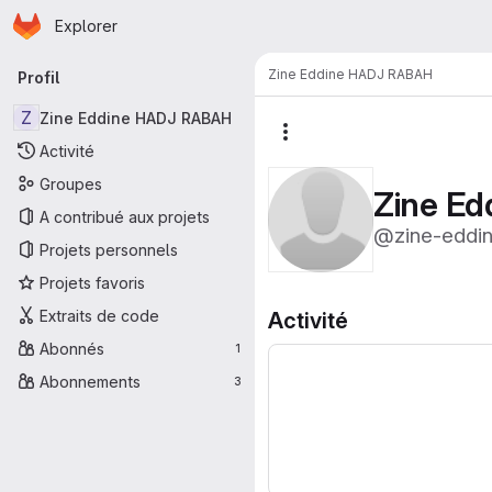
Page d'accueil
Passer au contenu principal
Explorer
Navigation principale
Zine Eddine HADJ RABAH
Profil
Z
Zine Eddine HADJ RABAH
Autres actions
Activité
Groupes
Zine E
A contribué aux projets
@zine-eddi
Projets personnels
Projets favoris
Extraits de code
Activité
Abonnés
1
Abonnements
3