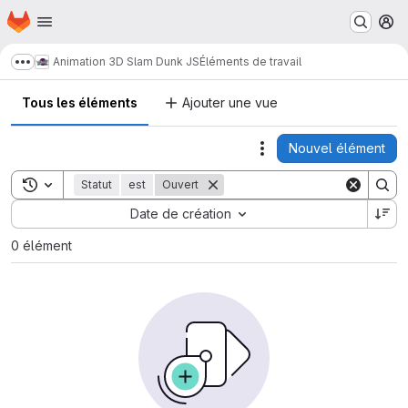
Page d'accueil
Passer au contenu principal
M
Animation 3D Slam Dunk JS
Éléments de travail
Afficher davantage de fils d'Ariane
Tous les éléments
Ajouter une vue
Nouvel élément
Actions
Toggle search history
Statut
est
Ouvert
Sort by:
Date de création
0 élément