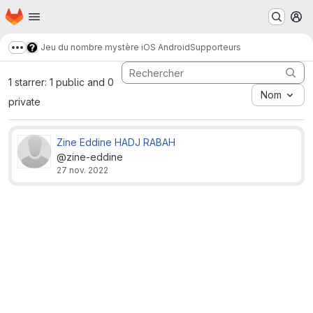
Page d'accueil
Passer au contenu principal
M
Jeu du nombre mystère iOS Android
Supporteurs
Afficher davantage de fils d'Ariane
1 starrer: 1 public and 0
Nom
private
Zine Eddine HADJ RABAH
@zine-eddine
27 nov. 2022