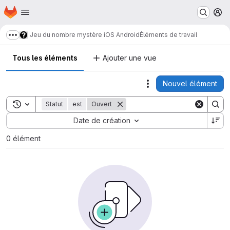
Page d'accueil
Passer au contenu principal
M
Jeu du nombre mystère iOS Android
Éléments de travail
Afficher davantage de fils d'Ariane
Tous les éléments
Ajouter une vue
Nouvel élément
Actions
Toggle search history
Statut
est
Ouvert
Sort by:
Date de création
0 élément