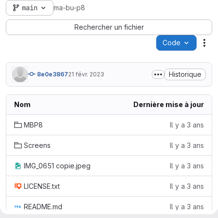
main
ma-bu-p8
Rechercher un fichier
Code
Act
Historique
8e0e3867
21 févr. 2023
Nom
Dernière mise à jour
MBP8
Il y a 3 ans
Screens
Il y a 3 ans
IMG_0651 copie.jpeg
Il y a 3 ans
LICENSE.txt
Il y a 3 ans
README.md
Il y a 3 ans