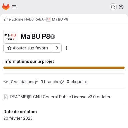
Page d'accueil
Passer au contenu principal
M
Zine Eddine HADJ RABAH
Ma BU P8
Ma BU P8
Ajouter aux favoris
0
Actions
ID du projet : 1550
Informations sur le projet
7
 validations
1
 branche
0
 étiquette
README
GNU General Public License v3.0 or later
Date de création
20 février 2023