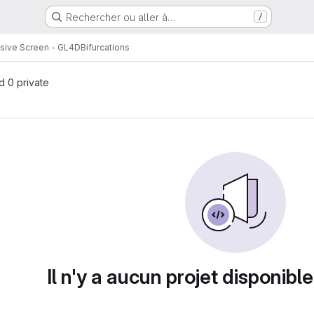
Rechercher ou aller à…
/
sive Screen - GL4D
Bifurcations
nd 0 private
Il n'y a aucun projet disponible 