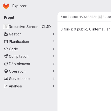
Page d'accueil
Passer au contenu principal
Explorer
Navigation principale
Zine Eddine HADJ RABAH
Recur
Projet
Recursive Screen - GL4D
0 forks: 0 public, 0 internal, a
Gestion
Planification
Code
Compilation
Déploiement
Opération
Surveillance
Analyse