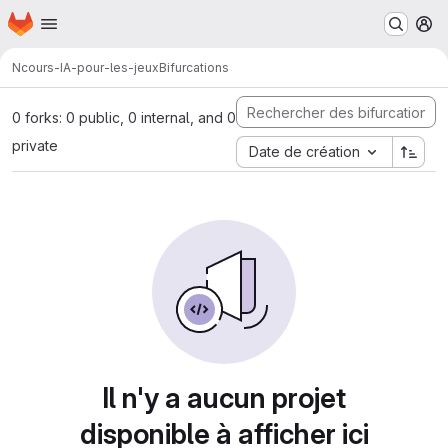
Page d'accueil
Passer au contenu principal
M
N
cours-IA-pour-les-jeux
Bifurcations
0 forks: 0 public, 0 internal, and 0
private
Date de création
Il n'y a aucun projet
disponible à afficher ici