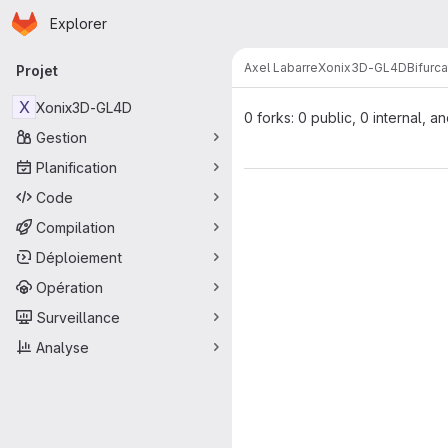
Page d'accueil
Passer au contenu principal
Explorer
Navigation principale
Axel Labarre
Xonix3D-GL4D
Bifurca
Projet
X
Xonix3D-GL4D
0 forks: 0 public, 0 internal, a
Gestion
Planification
Code
Compilation
Déploiement
Opération
Surveillance
Analyse