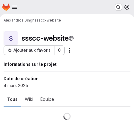
Page d'accueil
Passer au contenu principal
M
Alexandros Singh
ssscc-website
ssscc-website
S
Ajouter aux favoris
0
Actions
ID du projet : 2263
Informations sur le projet
Date de création
4 mars 2025
Tous
Wiki
Équipe
Chargement en