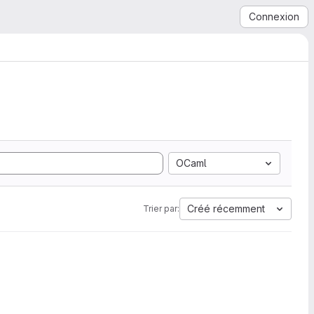
Connexion
OCaml
Créé récemment
Trier par: