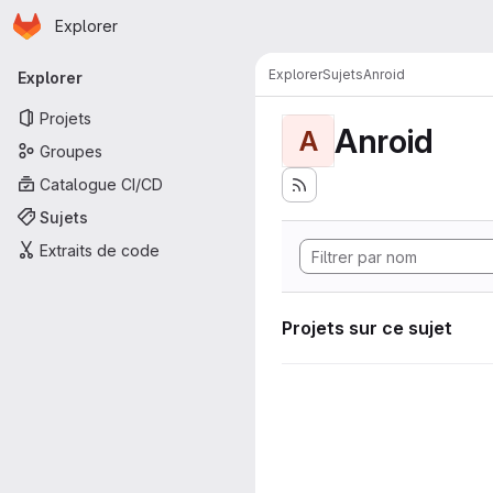
Page d'accueil
Passer au contenu principal
Explorer
Navigation principale
Explorer
Sujets
Anroid
Explorer
Projets
Anroid
A
Groupes
Catalogue CI/CD
Sujets
Extraits de code
Projets sur ce sujet