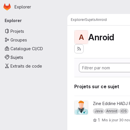
Page d'accueil
Passer au contenu principal
Explorer
Navigation principale
Explorer
Sujets
Anroid
Explorer
Projets
Anroid
A
Groupes
Catalogue CI/CD
Sujets
Extraits de code
Projets sur ce sujet
Afficher le projet Calculateu
Zine Eddine HADJ
Java
Anroid
iOS
1
Mis à jour
30 nov