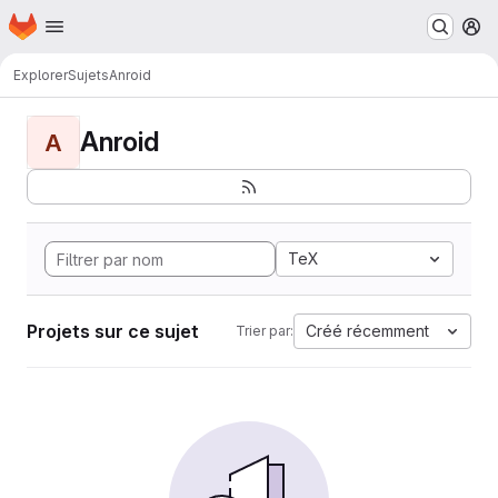
Page d'accueil
Passer au contenu principal
M
Explorer
Sujets
Anroid
Anroid
A
TeX
Projets sur ce sujet
Créé récemment
Trier par: