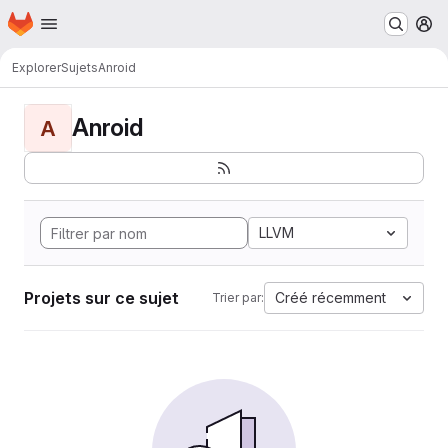
Page d'accueil
Passer au contenu principal
M
Explorer
Sujets
Anroid
Anroid
A
LLVM
Projets sur ce sujet
Créé récemment
Trier par: