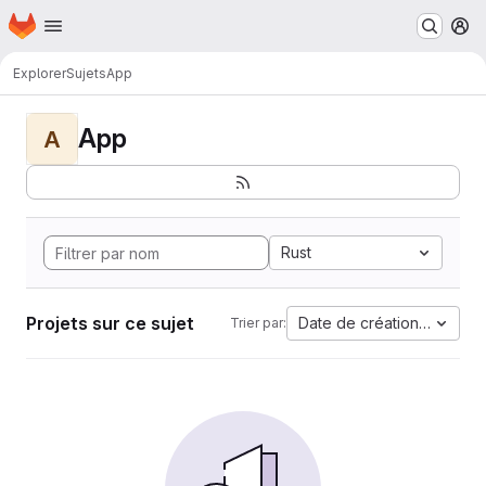
Page d'accueil
Passer au contenu principal
M
Explorer
Sujets
App
App
A
Rust
Projets sur ce sujet
Date de création la plus 
Trier par: