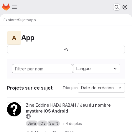
Page d'accueil
Passer au contenu principal
M
Explorer
Sujets
App
App
A
Langue
Projets sur ce sujet
Date de création la plus 
Trier par:
Afficher le projet Jeu du nombre mystère iOS Android
Zine Eddine HADJ RABAH /
Jeu du nombre
mystère iOS Android
Java
iOS
Swift
+ 4 de plus