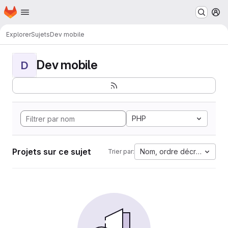
Page d'accueil
Passer au contenu principal
M
Explorer
Sujets
Dev mobile
Dev mobile
D
PHP
Projets sur ce sujet
Nom, ordre décroissant
Trier par: