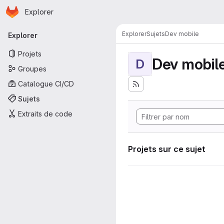
Page d'accueil
Passer au contenu principal
Explorer
Navigation principale
Explorer
Sujets
Dev mobile
Explorer
Projets
Dev mobil
D
Groupes
Catalogue CI/CD
Sujets
Extraits de code
Projets sur ce sujet