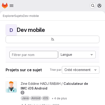
Page d'accueil
Passer au contenu principal
M
Explorer
Sujets
Dev mobile
Dev mobile
D
Langue
Projets sur ce sujet
Créé récemment
Trier par:
Afficher le projet Calculateur de IMC iOS Android
Zine Eddine HADJ RABAH /
Calculateur de
IMC iOS Android
Java
Anroid
iOS
+ 4 de plus